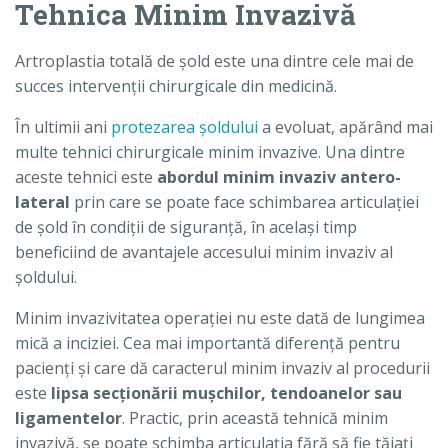
Tehnica Minim Invazivă
Artroplastia totală de şold este una dintre cele mai de
succes intervenţii chirurgicale din medicină.
În ultimii ani
protezarea şoldului
a evoluat, apărând mai
multe tehnici chirurgicale minim invazive. Una dintre
aceste tehnici este
abordul minim invaziv antero-
lateral
prin care se poate face schimbarea articulaţiei
de şold în condiţii de siguranţă, în acelaşi timp
beneficiind de avantajele accesului minim invaziv al
şoldului.
Minim invazivitatea operaţiei nu este dată de lungimea
mică a inciziei. Cea mai importantă diferenţă pentru
pacienţi şi care dă caracterul minim invaziv al procedurii
este
lipsa secţionării muşchilor, tendoanelor sau
ligamentelor
. Practic, prin această tehnică minim
invazivă, se poate schimba articulaţia fără să fie tăiaţi