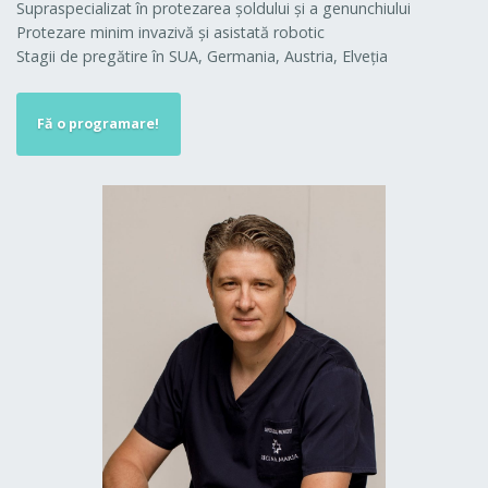
Supraspecializat în protezarea şoldului şi a genunchiului
Protezare minim invazivă şi asistată robotic
Stagii de pregătire în SUA, Germania, Austria, Elveţia
Fă o programare!