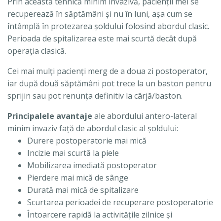
Prin această tehnică minim invazivă, pacienţii mei se
recuperează în săptămâni şi nu în luni, aşa cum se
întâmplă în protezarea şoldului folosind abordul clasic.
Perioada de spitalizarea este mai scurtă decât după
operaţia clasică.
Cei mai mulţi pacienţi merg de a doua zi postoperator,
iar după două săptămâni pot trece la un baston pentru
sprijin sau pot renunţa definitiv la cârjă/baston.
Principalele avantaje
ale abordului antero-lateral
minim invaziv faţă de abordul clasic al şoldului:
Durere postoperatorie mai mică
Incizie mai scurtă la piele
Mobilizarea imediată postoperator
Pierdere mai mică de sânge
Durată mai mică de spitalizare
Scurtarea perioadei de recuperare postoperatorie
Întoarcere rapidă la activităţile zilnice şi