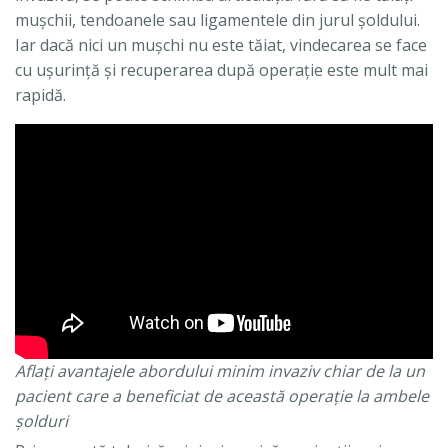
muşchii, tendoanele sau ligamentele din jurul şoldului.
Iar dacă nici un muşchi nu este tăiat, vindecarea se face
cu uşurinţă şi recuperarea după operaţie este mult mai
rapidă.
Aflaţi avantajele abordului minim invaziv chiar de la un
pacient care a beneficiat de această operaţie la ambele
şolduri