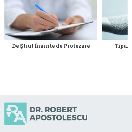
De Ştiut Înainte de Protezare
Tipuri