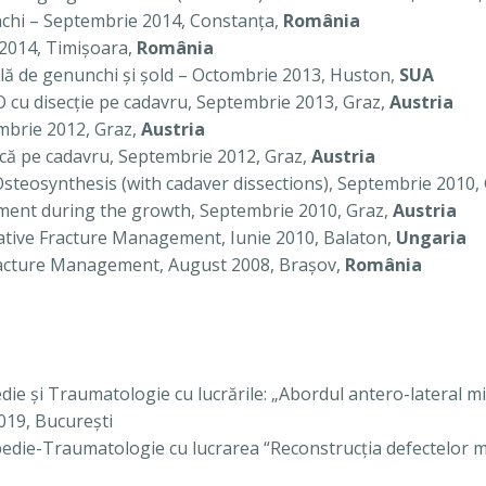
unchi – Septembrie 2014, Constanţa,
România
 2014, Timişoara,
România
tală de genunchi şi şold – Octombrie 2013, Huston,
SUA
AO cu disecţie pe cadavru, Septembrie 2013, Graz,
Austria
mbrie 2012, Graz,
Austria
ică pe cadavru, Septembrie 2012, Graz,
Austria
eosynthesis (with cadaver dissections), Septembrie 2010,
nt during the growth, Septembrie 2010, Graz,
Austria
tive Fracture Management, Iunie 2010, Balaton,
Ungaria
Fracture Management, August 2008, Braşov,
România
ie şi Traumatologie cu lucrările: „Abordul antero-lateral m
2019, Bucureşti
die-Traumatologie cu lucrarea “Reconstrucţia defectelor me