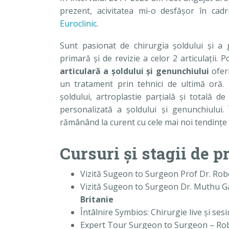
prezent, acivitatea mi-o desfăşor în cad
Euroclinic
.
Sunt pasionat de chirurgia şoldului şi a 
primară şi de revizie a celor 2 articulaţii
articulară a şoldului şi genunchiului
oferi
un tratament prin tehnici de ultimă oră.
şoldului, artroplastie parţială şi totală d
personalizată a şoldului şi genunchiului. 
rămânând la curent cu cele mai noi tendinţe 
Cursuri și stagii de p
Vizită Sugeon to Surgeon Prof Dr. Rob
Vizită Sugeon to Surgeon Dr. Muthu Ga
Britanie
Întâlnire Symbios: Chirurgie live şi ses
Expert Tour Surgeon to Surgeon – Rob