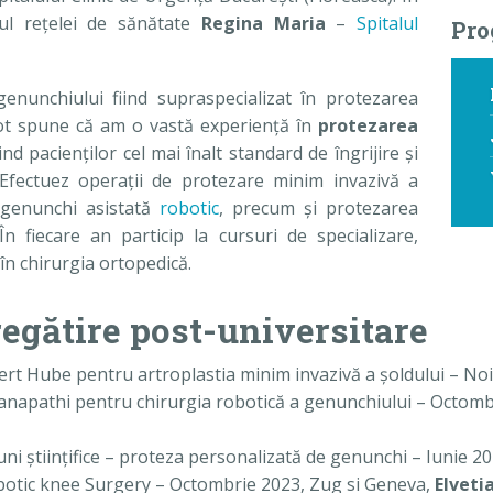
rul reţelei de sănătate
Regina Maria
–
Spitalul
Pro
genunchiului fiind supraspecializat în protezarea
. Pot spune că am o vastă experienţă în
protezarea
nd pacienţilor cel mai înalt standard de îngrijire şi
 Efectuez operaţii de protezare minim invazivă a
e genunchi asistată
robotic
, precum şi protezarea
În fiecare an particip la cursuri de specializare,
în chirurgia ortopedică.
regătire post-universitare
ert Hube pentru artroplastia minim invazivă a şoldului – 
napathi pentru chirurgia robotică a genunchiului – Octomb
iuni ştiinţifice – proteza personalizată de genunchi – Iunie 2
otic knee Surgery – Octombrie 2023, Zug si Geneva,
Elveti