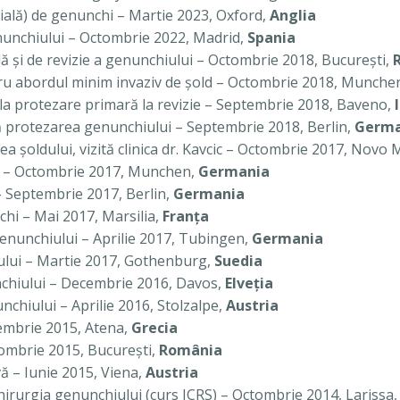
ală) de genunchi – Martie 2023, Oxford,
Anglia
genunchiului – Octombrie 2022, Madrid,
Spania
ilă şi de revizie a genunchiului – Octombrie 2018, Bucureşti,
ntru abordul minim invaziv de şold – Octombrie 2018, Munche
la protezare primară la revizie – Septembrie 2018, Baveno,
 protezarea genunchiului – Septembrie 2018, Berlin,
Germa
a şoldului, vizită clinica dr. Kavcic – Octombrie 2017, Novo
lui – Octombrie 2017, Munchen,
Germania
– Septembrie 2017, Berlin,
Germania
chi – Mai 2017, Marsilia,
Franţa
genunchiului – Aprilie 2017, Tubingen,
Germania
dului – Martie 2017, Gothenburg,
Suedia
nchiului – Decembrie 2016, Davos,
Elveţia
nchiului – Aprilie 2016, Stolzalpe,
Austria
iembrie 2015, Atena,
Grecia
tombrie 2015, Bucureşti,
România
ă – Iunie 2015, Viena,
Austria
chirurgia genunchiului (curs ICRS) – Octombrie 2014, Larissa