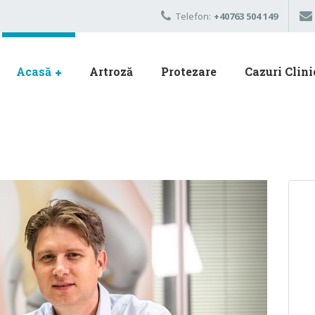
Telefon:
+40763 504 149
Acasă
Artroză
Protezare
Cazuri Clini