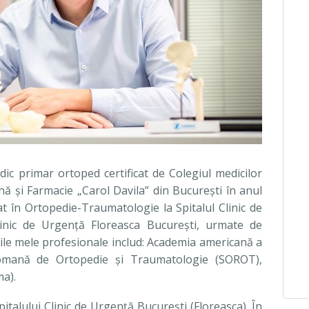
dic primar ortoped certificat de Colegiul medicilor
nă şi Farmacie „Carol Davila” din Bucureşti în anul
at în Ortopedie-Traumatologie la Spitalul Clinic de
linic de Urgenţă Floreasca Bucureşti, urmate de
rile mele profesionale includ: Academia americană a
Romană de Ortopedie şi Traumatologie (SOROT),
a).
italului Clinic de Urgenţă Bucureşti (Floreasca). În