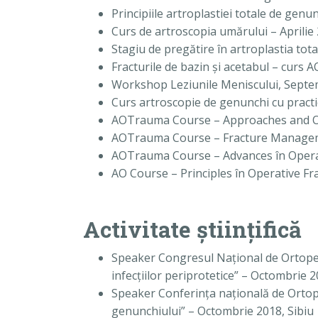
Principiile artroplastiei totale de gen
Curs de artroscopia umărului – Aprilie
Stagiu de pregătire în artroplastia to
Fracturile de bazin şi acetabul – curs 
Workshop Leziunile Meniscului, Septe
Curs artroscopie de genunchi cu pract
AOTrauma Course – Approaches and Ost
AOTrauma Course – Fracture Manageme
AOTrauma Course – Advances în Opera
AO Course – Principles în Operative 
Activitate științifică
Speaker Congresul Naţional de Ortoped
infecţiilor periprotetice” – Octombrie 
Speaker Conferinţa naţională de Ortope
genunchiului” – Octombrie 2018, Sibiu