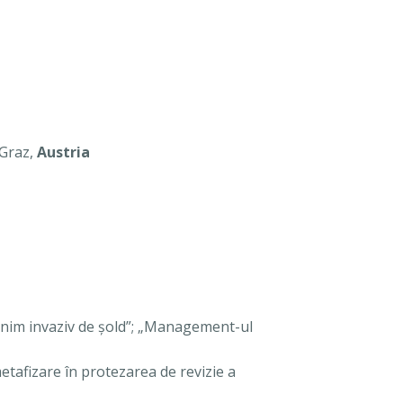
 Graz,
Austria
inim invaziv de şold”; „Management-ul
tafizare în protezarea de revizie a