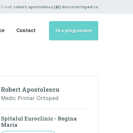
E-mail:
robert.apostolescu [@] doctorortoped.ro
ce
Contact
Fă o programare!
Robert Apostolescu
Medic Primar Ortoped
Spitalul Euroclinic - Regina
Maria