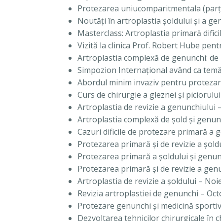
Protezarea uniucomparitmentala (parţi
Noutăţi în artroplastia şoldului şi a 
Masterclass: Artroplastia primară dific
Vizită la clinica Prof. Robert Hube pe
Artroplastia complexă de genunchi: de 
Simpozion Internaţional având ca temă
Abordul minim invaziv pentru protezare
Curs de chirurgie a gleznei şi picioru
Artroplastia de revizie a genunchiului 
Artroplastia complexă de şold şi genun
Cazuri dificile de protezare primară a 
Protezarea primară şi de revizie a şol
Protezarea primară a şoldului şi genu
Protezarea primară şi de revizie a genu
Artroplastia de revizie a şoldului – No
Revizia artroplastiei de genunchi – Oc
Protezare genunchi şi medicină sportiv
Dezvoltarea tehnicilor chirurgicale în 