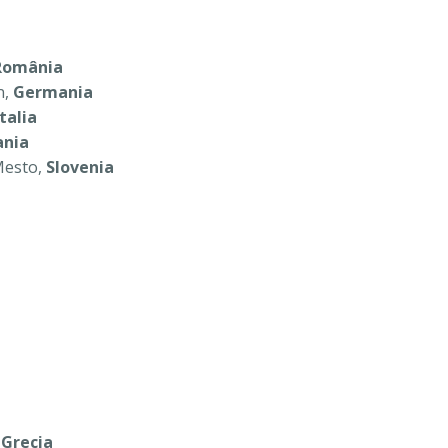
România
n,
Germania
Italia
nia
 Mesto,
Slovenia
,
Grecia