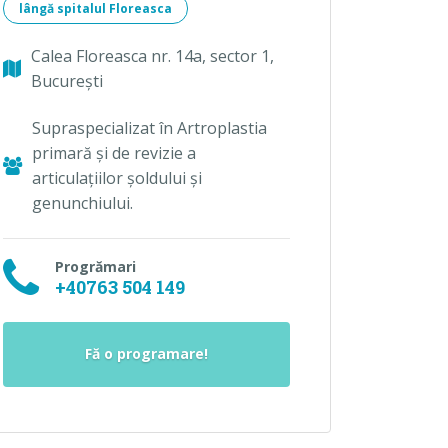
lângă spitalul Floreasca
Calea Floreasca nr. 14a, sector 1,
București
Supraspecializat în Artroplastia
primară şi de revizie a
articulaţiilor şoldului şi
genunchiului.
Progrămari
+40763 504 149
Fă o programare!