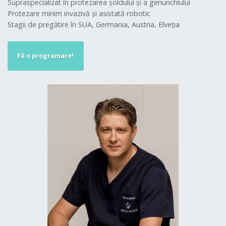
Supraspecializat în protezarea şoldului şi a genunchiului
Protezare minim invazivă şi asistată robotic
Stagii de pregătire în SUA, Germania, Austria, Elveţia
Fă o programare!