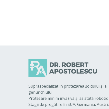
Supraspecializat în protezarea şoldului şi a
genunchiului
Protezare minim invazivă şi asistată robotic
Stagii de pregătire în SUA, Germania, Austri