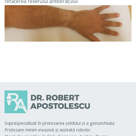
refacerea reliefului antebraţului
Supraspecializat în protezarea şoldului şi a genunchiului
Protezare minim invazivă şi asistată robotic