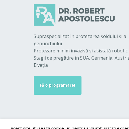
Supraspecializat în protezarea şoldului şi a
genunchiului
Protezare minim invazivă şi asistată robotic
Stagii de pregătire în SUA, Germania, Austri
Elveţia
Fă o programare!
Acest site utilizează cookie-uri pentru a vă îmbunătăți exper
© 2024 - Toate Drepturile sunt rezervate - Dr. Robert 