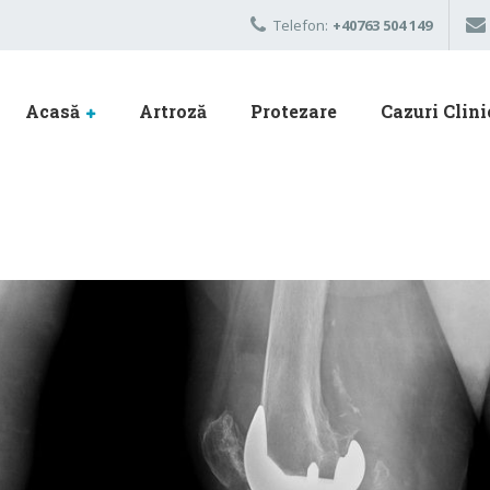
Telefon:
+40763 504 149
Acasă
Artroză
Protezare
Cazuri Clini