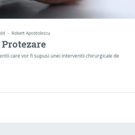
old
Robert Apostolescu
e Protezare
tii care vor fi supusi unei interventii chirurgicale de
ezare