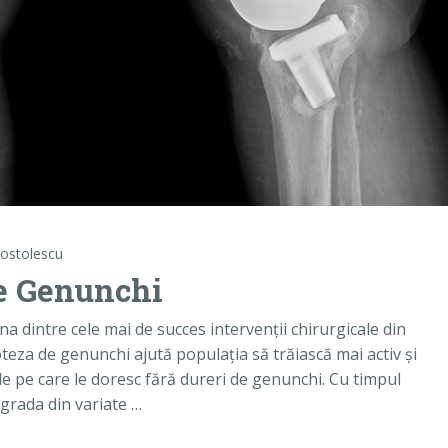
ostolescu
de Genunchi
a dintre cele mai de succes intervenții chirurgicale din
oteza de genunchi ajută populația să trăiască mai activ și
țile pe care le doresc fără dureri de genunchi. Cu timpul
grada din variate …
unchi