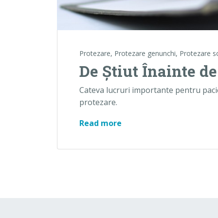
Protezare
,
Protezare genunchi
,
Protezare s
De Ştiut Înainte d
Cateva lucruri importante pentru pacien
protezare.
De Ştiut Înainte de Prot
Read more