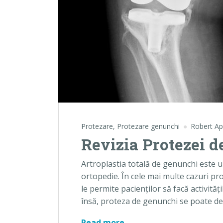
Protezare
,
Protezare genunchi
Robert Ap
Revizia Protezei 
Artroplastia totală de genunchi este un
ortopedie. În cele mai multe cazuri pr
le permite pacienţilor să facă activită
însă, proteza de genunchi se poate de
Revizia Protezei de Gen
Read more