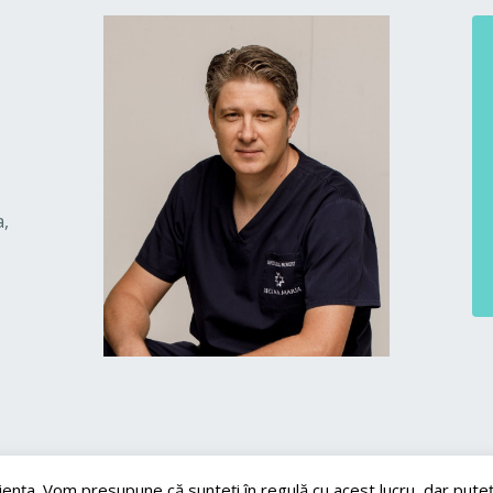
a,
iența. Vom presupune că sunteți în regulă cu acest lucru, dar puteț
Apostolescu