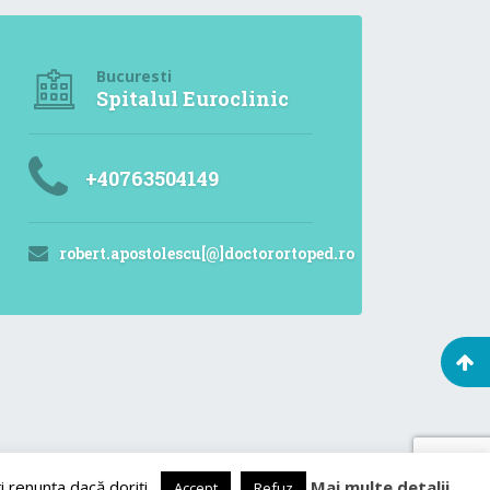
Bucuresti
Spitalul Euroclinic
+40763504149
robert.apostolescu[@]doctorortoped.ro
i renunța dacă doriți.
Mai multe detalii
Accept
Refuz