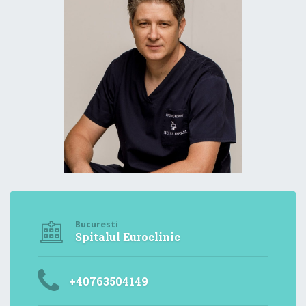
Bucuresti
Spitalul Euroclinic
+40763504149