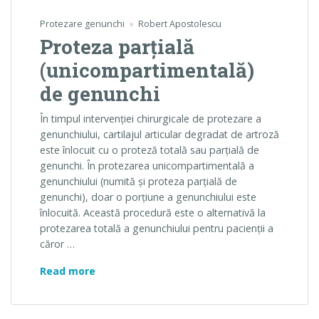
Protezare genunchi
Robert Apostolescu
Proteza parţială
(unicompartimentală)
de genunchi
În timpul intervenţiei chirurgicale de protezare a
genunchiului, cartilajul articular degradat de artroză
este înlocuit cu o proteză totală sau parţială de
genunchi. În protezarea unicompartimentală a
genunchiului (numită şi proteza parţială de
genunchi), doar o porţiune a genunchiului este
înlocuită. Această procedură este o alternativă la
protezarea totală a genunchiului pentru pacienţii a
căror …
Proteza parţială (unicompartimentală) de 
Read more