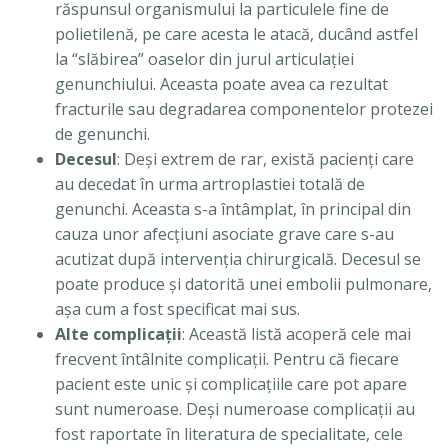
răspunsul organismului la particulele fine de
polietilenă, pe care acesta le atacă, ducând astfel
la “slăbirea” oaselor din jurul articulaţiei
genunchiului. Aceasta poate avea ca rezultat
fracturile sau degradarea componentelor protezei
de genunchi.
Decesul
: Deşi extrem de rar, există pacienţi care
au decedat în urma artroplastiei totală de
genunchi. Aceasta s-a întâmplat, în principal din
cauza unor afecţiuni asociate grave care s-au
acutizat după intervenţia chirurgicală. Decesul se
poate produce şi datorită unei embolii pulmonare,
aşa cum a fost specificat mai sus.
Alte complicaţii
: Această listă acoperă cele mai
frecvent întâlnite complicaţii. Pentru că fiecare
pacient este unic şi complicaţiile care pot apare
sunt numeroase. Deşi numeroase complicaţii au
fost raportate în literatura de specialitate, cele