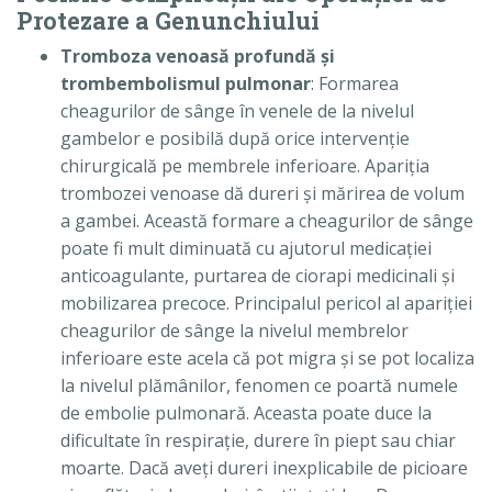
Protezare a Genunchiului
Tromboza venoasă profundă şi
trombembolismul pulmonar
: Formarea
cheagurilor de sânge în venele de la nivelul
gambelor e posibilă după orice intervenţie
chirurgicală pe membrele inferioare. Apariţia
trombozei venoase dă dureri şi mărirea de volum
a gambei. Această formare a cheagurilor de sânge
poate fi mult diminuată cu ajutorul medicaţiei
anticoagulante, purtarea de ciorapi medicinali şi
mobilizarea precoce. Principalul pericol al apariţiei
cheagurilor de sânge la nivelul membrelor
inferioare este acela că pot migra şi se pot localiza
la nivelul plămânilor, fenomen ce poartă numele
de embolie pulmonară. Aceasta poate duce la
dificultate în respiraţie, durere în piept sau chiar
moarte. Dacă aveţi dureri inexplicabile de picioare