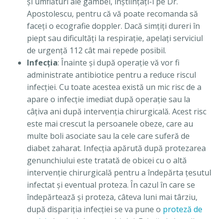
şi umflături ale gambei, înştiinţaţi-l pe Dr.
Apostolescu, pentru că vă poate recomanda să
faceţi o ecografie doppler. Dacă simţiţi dureri în
piept sau dificultăţi la respiraţie, apelaţi serviciul
de urgenţă 112 cât mai repede posibil.
Infecţia
: Înainte şi după operaţie vă vor fi
administrate antibiotice pentru a reduce riscul
infecţiei. Cu toate acestea există un mic risc de a
apare o infecţie imediat după operaţie sau la
câţiva ani după intervenţia chirurgicală. Acest risc
este mai crescut la persoanele obeze, care au
multe boli asociate sau la cele care suferă de
diabet zaharat. Infecţia apărută după protezarea
genunchiului este tratată de obicei cu o altă
intervenţie chirurgicală pentru a îndepărta ţesutul
infectat şi eventual proteza. În cazul în care se
îndepărtează şi proteza, câteva luni mai târziu,
după dispariţia infecţiei se va pune o
proteză de