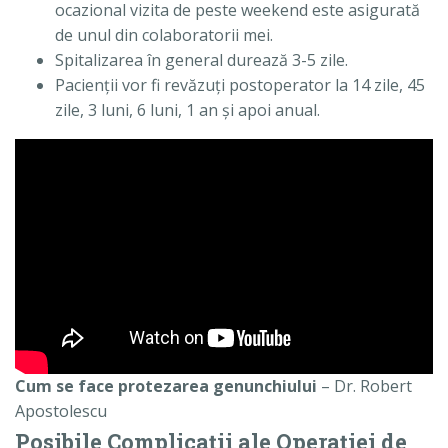
ocazional vizita de peste weekend este asigurată
de unul din colaboratorii mei.
Spitalizarea în general durează 3-5 zile.
Pacienţii vor fi revăzuţi postoperator la 14 zile, 45
zile, 3 luni, 6 luni, 1 an şi apoi anual.
Cum se face protezarea genunchiului
– Dr. Robert
Apostolescu
Posibile Complicaţii ale Operaţiei de