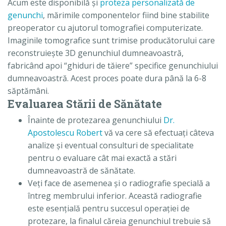
Acum este disponibilă şi
proteza personalizată de
genunchi
, mărimile componentelor fiind bine stabilite
preoperator cu ajutorul tomografiei computerizate.
Imaginile tomografice sunt trimise producătorului care
reconstruieşte 3D genunchiul dumneavoastră,
fabricând apoi “ghiduri de tăiere” specifice genunchiului
dumneavoastră. Acest proces poate dura până la 6-8
săptămâni.
Evaluarea Stării de Sănătate
Înainte de protezarea genunchiului
Dr.
Apostolescu Robert
vă va cere să efectuaţi câteva
analize şi eventual consulturi de specialitate
pentru o evaluare cât mai exactă a stări
dumneavoastră de sănătate.
Veţi face de asemenea şi o radiografie specială a
întreg membrului inferior. Această radiografie
este esenţială pentru succesul operaţiei de
protezare, la finalul căreia genunchiul trebuie să