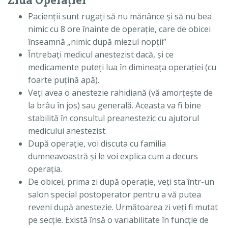
Pacienţii sunt rugaţi să nu mănânce şi să nu bea
nimic cu 8 ore înainte de operaţie, care de obicei
înseamnă „nimic după miezul nopţii”
Întrebaţi medicul anestezist dacă, şi ce
medicamente puteţi lua în dimineaţa operaţiei (cu
foarte puţină apă).
Veţi avea o anestezie rahidiană (vă amorţeşte de
la brâu în jos) sau generală. Aceasta va fi bine
stabilită în consultul preanestezic cu ajutorul
medicului anestezist.
După operaţie, voi discuta cu familia
dumneavoastră şi le voi explica cum a decurs
operaţia.
De obicei, prima zi după operaţie, veţi sta într-un
salon special postoperator pentru a vă putea
reveni după anestezie. Următoarea zi veţi fi mutat
pe secţie. Există însă o variabilitate în funcţie de