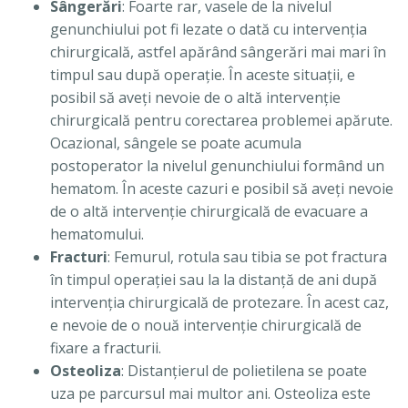
Sângerări
: Foarte rar, vasele de la nivelul
genunchiului pot fi lezate o dată cu intervenţia
chirurgicală, astfel apărând sângerări mai mari în
timpul sau după operaţie. În aceste situaţii, e
posibil să aveţi nevoie de o altă intervenţie
chirurgicală pentru corectarea problemei apărute.
Ocazional, sângele se poate acumula
postoperator la nivelul genunchiului formând un
hematom. În aceste cazuri e posibil să aveţi nevoie
de o altă intervenţie chirurgicală de evacuare a
hematomului.
Fracturi
: Femurul, rotula sau tibia se pot fractura
în timpul operaţiei sau la la distanţă de ani după
intervenţia chirurgicală de protezare. În acest caz,
e nevoie de o nouă intervenţie chirurgicală de
fixare a fracturii.
Osteoliza
: Distanţierul de polietilena se poate
uza pe parcursul mai multor ani. Osteoliza este