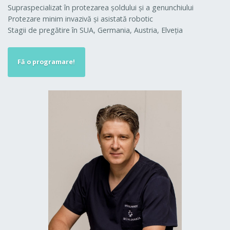
Supraspecializat în protezarea şoldului şi a genunchiului
Protezare minim invazivă şi asistată robotic
Stagii de pregătire în SUA, Germania, Austria, Elveţia
Fă o programare!