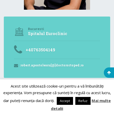
Bucuresti
Spitalul Euroclinic
+40763504149
robert.apostolescu[@]doctorortoped.ro
Acest site utilizează cookie-uri pentru a vă îmbunătăți
experiența. Vom presupune că sunteți în regulă cu acest lucru,
© 2024 - Toate Drepturile sunt rezervate - Dr. Robert Apostolescu
dar puteți renunța dacă doriți.
Mai multe
Accept
Refuz
+40763 504 149
Programare Online
detalii