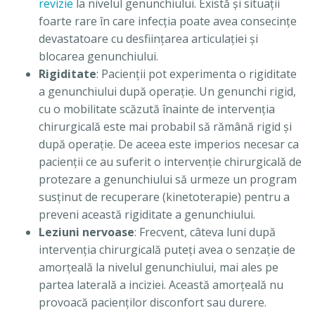
revizie
la nivelul genunchiului. Există şi situaţii
foarte rare în care infecţia poate avea consecinţe
devastatoare cu desfiinţarea articulaţiei şi
blocarea genunchiului.
Rigiditate
: Pacienţii pot experimenta o rigiditate
a genunchiului după operaţie. Un genunchi rigid,
cu o mobilitate scăzută înainte de intervenţia
chirurgicală este mai probabil să rămână rigid şi
după operaţie. De aceea este imperios necesar ca
pacienţii ce au suferit o intervenţie chirurgicală de
protezare a genunchiului să urmeze un program
susţinut de recuperare (kinetoterapie) pentru a
preveni această rigiditate a genunchiului.
Leziuni nervoase
: Frecvent, câteva luni după
intervenţia chirurgicală puteţi avea o senzaţie de
amorţeală la nivelul genunchiului, mai ales pe
partea laterală a inciziei. Această amorţeală nu
provoacă pacienţilor disconfort sau durere.